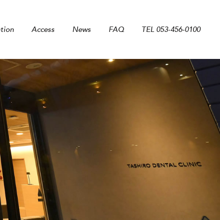
tion
Access
News
FAQ
TEL 053-456-0100